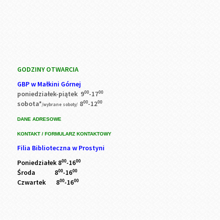
GODZINY OTWARCIA
GBP w Małkini Górnej
00
00
poniedziałek-piątek 9
-17
00
00
sobota*
8
-12
/wybrane soboty/
DANE ADRESOWE
KONTAKT / FORMULARZ KONTAKTOWY
Filia Biblioteczna w Prostyni
00
00
Poniedziałek 8
-16
00
00
Środa 8
-16
00
00
Czwartek 8
-16