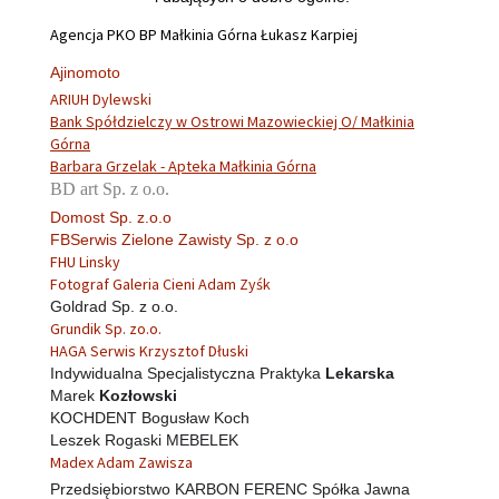
Agencja PKO BP Małkinia Górna Łukasz Karpiej
Ajinomoto
ARIUH Dylewski
Bank Spółdzielczy w Ostrowi Mazowieckiej O/ Małkinia
Górna
Barbara Grzelak - Apteka Małkinia Górna
BD art Sp. z o.o.
Domost Sp. z.o.o
FBSerwis Zielone Zawisty Sp. z o.o
FHU Linsky
Fotograf Galeria Cieni Adam Zyśk
Goldrad Sp. z o.o.
Grundik Sp. zo.o.
HAGA Serwis Krzysztof Dłuski
Indywidualna Specjalistyczna Praktyka
Lekarska
Marek
Kozłowski
KOCHDENT Bogusław Koch
Leszek Rogaski MEBELEK
Madex Adam Zawisza
Przedsiębiorstwo KARBON FERENC Spółka Jawna