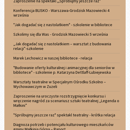
Zaproszenie na spektakl ,,Spróbujmy jeszcze raz"
Konferencja BLISKO - Warszawa-Grodzisk Mazowiecki 4
września
"Jak dogadać się z nastolatkiem" - szkolenie w bibliotece
Szkolimy się dla Was - Grodzisk Mazowiecki 5 września
„Jak dogadać się z nastolatkiem – warsztat z budowania
relacji”-szkolenie
Marek Lechowicz w naszej bibliotece - relacja
"Budowanie oferty kulturalnej i animacyjnej dla seniorów w
bibliotece" - szkolenie p. Katarzyna Dettlaff-Lubiejewska
Warsztaty teatralne w Specjalnym Ośrodku Szkolno –
Wychowawczym w Zuzeli
Zaproszenie na uroczyste rozstrzygnięcie konkursu i
wręczenie nagród za scenariusz sztuki teatralnej „Legenda o
Małkini”
"Spróbujmy jeszcze raz" spektakl teatralny - krótka relacja
Diagnoza potrzeb i potencjału kulturowego mieszkańców
gminy Małkinia Górna – Raport