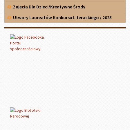
Zajęcia Dla Dzieci/Kreatywne Środy
Utwory Laureatów Konkursu Literackiego / 2025