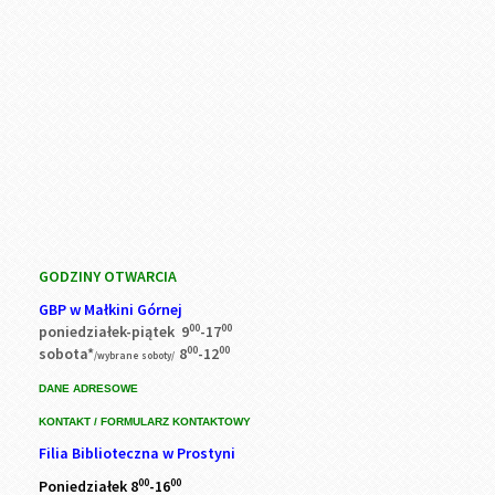
GODZINY OTWARCIA
GBP w Małkini Górnej
00
00
poniedziałek-piątek 9
-17
00
00
sobota*
8
-12
/wybrane soboty/
DANE ADRESOWE
KONTAKT / FORMULARZ KONTAKTOWY
Filia Biblioteczna w Prostyni
00
00
Poniedziałek 8
-16