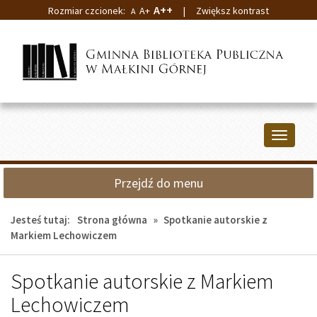
A++
Rozmiar czcionek:
A+
|
Zwiększ kontrast
A
Przejdź
Przejdź
do
do
głównej
wyszukiwarki
treści
Przełącz
nawigacj
Przejdź do menu
Jesteś tutaj:
Strona główna
»
Spotkanie autorskie z
Markiem Lechowiczem
Spotkanie autorskie z Markiem
Lechowiczem