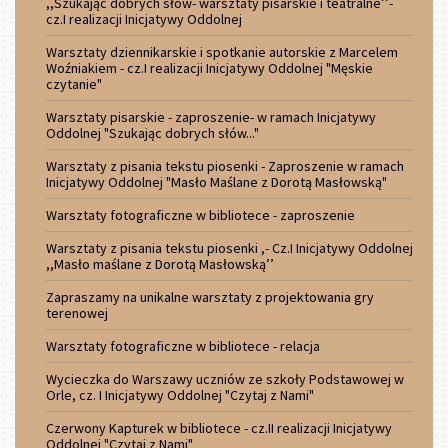
,,Szukając dobrych słów- warsztaty pisarskie i teatralne’’-
cz.I realizacji Inicjatywy Oddolnej
Warsztaty dziennikarskie i spotkanie autorskie z Marcelem
Woźniakiem - cz.I realizacji Inicjatywy Oddolnej "Męskie
czytanie"
Warsztaty pisarskie - zaproszenie- w ramach Inicjatywy
Oddolnej "Szukając dobrych słów..."
Warsztaty z pisania tekstu piosenki - Zaproszenie w ramach
Inicjatywy Oddolnej "Masło Maślane z Dorotą Masłowską"
Warsztaty fotograficzne w bibliotece - zaproszenie
Warsztaty z pisania tekstu piosenki ,- Cz.I Inicjatywy Oddolnej
,,Masło maślane z Dorotą Masłowską’’
Zapraszamy na unikalne warsztaty z projektowania gry
terenowej
Warsztaty fotograficzne w bibliotece - relacja
Wycieczka do Warszawy uczniów ze szkoły Podstawowej w
Orle, cz. I Inicjatywy Oddolnej "Czytaj z Nami"
Czerwony Kapturek w bibliotece - cz.II realizacji Inicjatywy
Oddolnej "Czytaj z Nami"