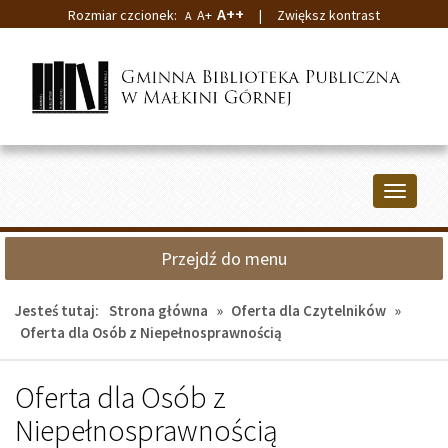
A++
Rozmiar czcionek:
A+
|
Zwiększ kontrast
A
Przejdź
Przejdź
do
do
głównej
wyszukiwarki
treści
Przełącz
nawigacj
Przejdź do menu
Jesteś tutaj:
Strona główna
»
Oferta dla Czytelników
»
Oferta dla Osób z Niepełnosprawnością
Oferta dla Osób z
Niepełnosprawnością