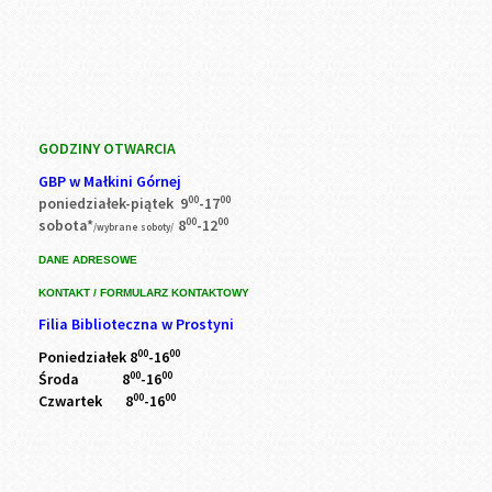
GODZINY OTWARCIA
GBP w Małkini Górnej
00
00
poniedziałek-piątek 9
-17
00
00
sobota*
8
-12
/wybrane soboty/
DANE ADRESOWE
KONTAKT / FORMULARZ KONTAKTOWY
Filia Biblioteczna w Prostyni
00
00
Poniedziałek 8
-16
00
00
Środa 8
-16
00
00
Czwartek 8
-16