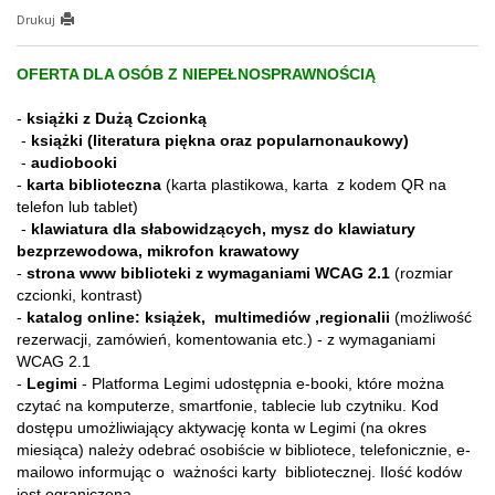
Drukuj
OFERTA DLA OSÓB Z NIEPEŁNOSPRAWNOŚCIĄ
-
książki z Dużą Czcionką
-
książki (literatura piękna oraz popularnonaukowy)
-
audiobooki
-
karta biblioteczna
(karta plastikowa, karta z kodem QR na
telefon lub tablet)
-
klawiatura dla słabowidzących, mysz do klawiatury
bezprzewodowa, mikrofon krawatowy
-
strona www biblioteki z wymaganiami WCAG 2.1
(rozmiar
czcionki, kontrast)
-
katalog online: książek, multimediów ,regionalii
(możliwość
rezerwacji, zamówień, komentowania etc.) - z wymaganiami
WCAG 2.1
-
Legimi
- Platforma Legimi udostępnia e-booki, które można
czytać na komputerze, smartfonie, tablecie lub czytniku. Kod
dostępu umożliwiający aktywację konta w Legimi (na okres
miesiąca) należy odebrać osobiście w bibliotece, telefonicznie, e-
mailowo informując o ważności karty bibliotecznej. Ilość kodów
jest ograniczona.