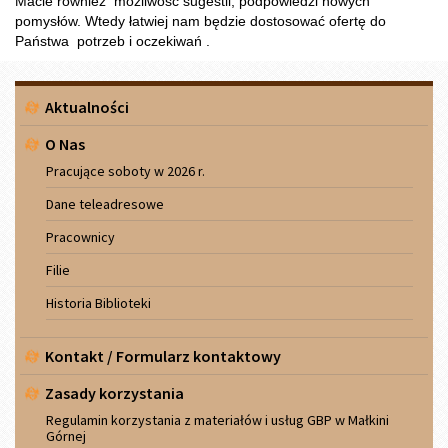
Macie również możliwość sugestii, podpowiedzi nowych
pomysłów. Wtedy łatwiej nam będzie dostosować ofertę do
Państwa potrzeb i oczekiwań .
Menu
Aktualności
boczne
O Nas
Pracujące soboty w 2026 r.
Dane teleadresowe
Pracownicy
Filie
Historia Biblioteki
Kontakt / Formularz kontaktowy
Zasady korzystania
Regulamin korzystania z materiałów i usług GBP w Małkini
Górnej