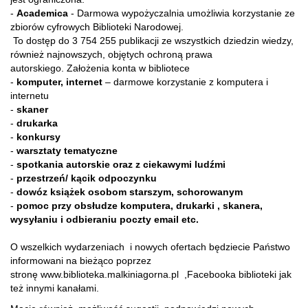
-
Academica
- Darmowa wypożyczalnia umożliwia korzystanie ze
zbiorów cyfrowych Biblioteki Narodowej.
To dostęp do 3 754 255 publikacji ze wszystkich dziedzin wiedzy,
również najnowszych, objętych ochroną prawa
autorskiego. Założenia konta w bibliotece
-
komputer, internet
– darmowe korzystanie z komputera i
internetu
-
skaner
-
drukarka
-
konkursy
-
warsztaty tematyczne
-
spotkania autorskie oraz z ciekawymi ludźmi
-
przestrzeń/ kącik odpoczynku
-
dowóz książek osobom starszym, schorowanym
-
pomoc przy obsłudze komputera, drukarki , skanera,
wysyłaniu i odbieraniu poczty email etc.
O wszelkich wydarzeniach i nowych ofertach będziecie Państwo
informowani na bieżąco poprzez
stronę www.biblioteka.malkiniagorna.pl ,Facebooka biblioteki jak
też innymi kanałami.