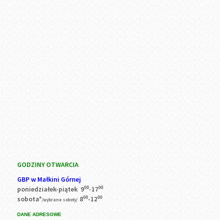
GODZINY OTWARCIA
GBP w Małkini Górnej
00
00
poniedziałek-piątek 9
-17
00
00
sobota*
8
-12
/wybrane soboty/
DANE ADRESOWE