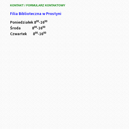
KONTAKT / FORMULARZ KONTAKTOWY
Filia Biblioteczna w Prostyni
00
00
Poniedziałek 8
-16
00
00
Środa 8
-16
00
00
Czwartek 8
-16