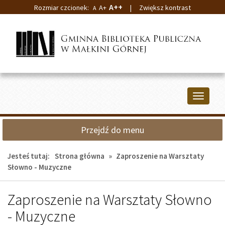
A++
Rozmiar czcionek:
A+
|
Zwiększ kontrast
A
Przejdź
Przejdź
do
do
głównej
wyszukiwarki
treści
Przełącz
nawigacj
Przejdź do menu
Jesteś tutaj:
Strona główna
»
Zaproszenie na Warsztaty
Słowno - Muzyczne
Zaproszenie na Warsztaty Słowno
- Muzyczne