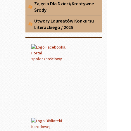
Zajęcia Dla Dzieci/Kreatywne
Środy
Utwory Laureatów Konkursu
Literackiego / 2025