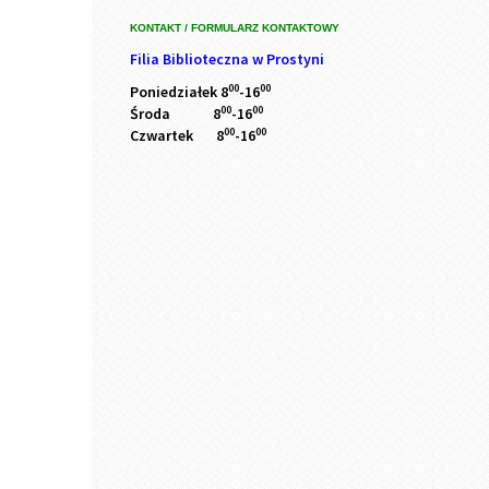
KONTAKT / FORMULARZ KONTAKTOWY
Filia Biblioteczna w Prostyni
00
00
Poniedziałek 8
-16
00
00
Środa 8
-16
00
00
Czwartek 8
-16