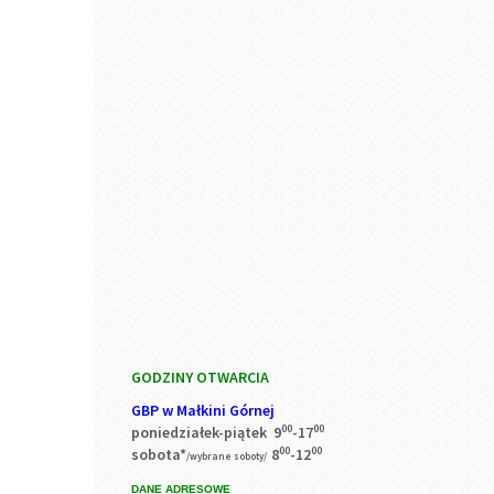
GODZINY OTWARCIA
GBP w Małkini Górnej
00
00
poniedziałek-piątek 9
-17
00
00
sobota*
8
-12
/wybrane soboty/
DANE ADRESOWE