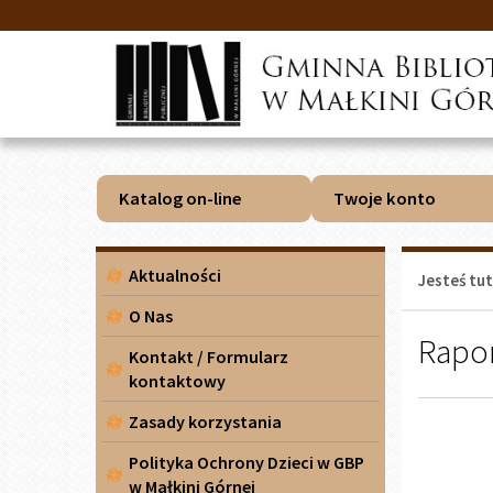
Przejdź
Przejdź
do
do
głównej
wyszukiwarki
treści
Katalog on-line
Twoje konto
Menu
Aktualności
Jesteś tut
boczne
O Nas
Rapor
Kontakt / Formularz
kontaktowy
Zasady korzystania
Polityka Ochrony Dzieci w GBP
w Małkini Górnej