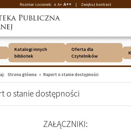
A++
Rozmiar czcionek:
A+
|
Zwiększ kontrast
A
Katalogi innych
Oferta dla
K
bibliotek
Czytelników
aj:
Strona główna
»
Raport o stanie dostępności
t o stanie dostępności
ZAŁĄCZNIKI: