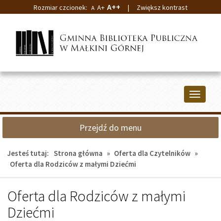
A++
Rozmiar czcionek:
A+
|
Zwiększ kontrast
A
Przejdź
Przejdź
do
do
głównej
wyszukiwarki
treści
Przełącz
nawigacj
Przejdź do menu
Jesteś tutaj:
Strona główna
»
Oferta dla Czytelników
»
Oferta dla Rodziców z małymi Dziećmi
Oferta dla Rodziców z małymi
Dziećmi