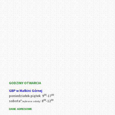
GODZINY OTWARCIA
GBP w Małkini Górnej
00
00
poniedziałek-piątek 9
-17
00
00
sobota*
8
-12
/wybrane soboty/
DANE ADRESOWE