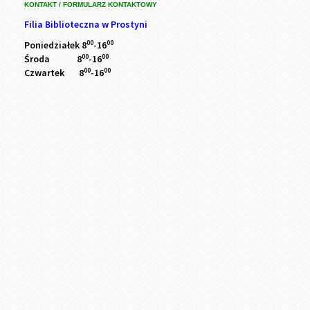
KONTAKT / FORMULARZ KONTAKTOWY
Filia Biblioteczna w Prostyni
00
00
Poniedziałek 8
-16
00
00
Środa 8
-16
00
00
Czwartek 8
-16