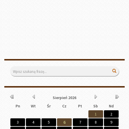
Wyszukiwarka
Wyszuk
Kalendarium
Rok
Miesiąc
Miesiąc
Rok
Sierpień
2026
wcześniej
wcześniej
później
później
Pn
Wt
Śr
Cz
Pt
Sb
Nd
1
2
3
4
5
6
7
8
9