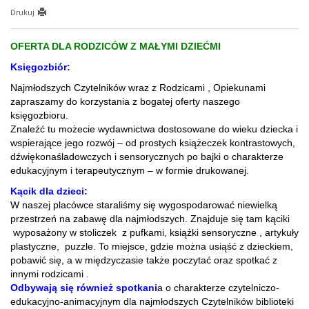
Drukuj
OFERTA DLA RODZICÓW Z MAŁYMI DZIEĆMI
Księgozbiór:
Najmłodszych Czytelników wraz z Rodzicami , Opiekunami
zapraszamy do korzystania z bogatej oferty naszego
księgozbioru.
Znaleźć tu możecie wydawnictwa dostosowane do wieku dziecka i
wspierające jego rozwój – od prostych książeczek kontrastowych,
dźwiękonaśladowczych i sensorycznych po bajki o charakterze
edukacyjnym i terapeutycznym – w formie drukowanej.
Kącik dla dzieci:
W naszej placówce staraliśmy się wygospodarować niewielką
przestrzeń na zabawę dla najmłodszych. Znajduje się tam kąciki
wyposażony w stoliczek z pufkami, książki sensoryczne , artykuły
plastyczne, puzzle. To miejsce, gdzie można usiąść z dzieckiem,
pobawić się, a w międzyczasie także poczytać oraz spotkać z
innymi rodzicami .
Odbywają się również spotkani
a o charakterze czytelniczo-
edukacyjno-animacyjnym dla najmłodszych Czytelników biblioteki