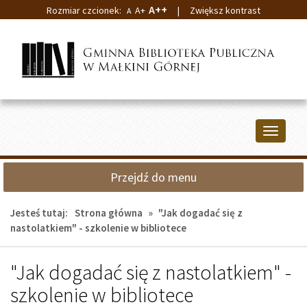
A++
Rozmiar czcionek:
A+
|
Zwiększ kontrast
A
Przejdź
Przejdź
do
do
głównej
wyszukiwarki
treści
Przełącz
nawigacj
Przejdź do menu
Jesteś tutaj:
Strona główna
»
"Jak dogadać się z
nastolatkiem" - szkolenie w bibliotece
"Jak dogadać się z nastolatkiem" -
szkolenie w bibliotece