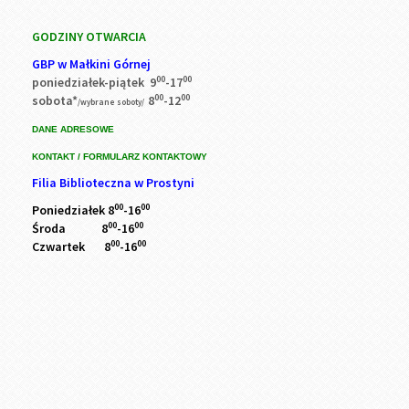
GODZINY OTWARCIA
GBP w Małkini Górnej
00
00
poniedziałek-piątek 9
-17
00
00
sobota*
8
-12
/wybrane soboty/
DANE ADRESOWE
KONTAKT / FORMULARZ KONTAKTOWY
Filia Biblioteczna w Prostyni
00
00
Poniedziałek 8
-16
00
00
Środa 8
-16
00
00
Czwartek 8
-16