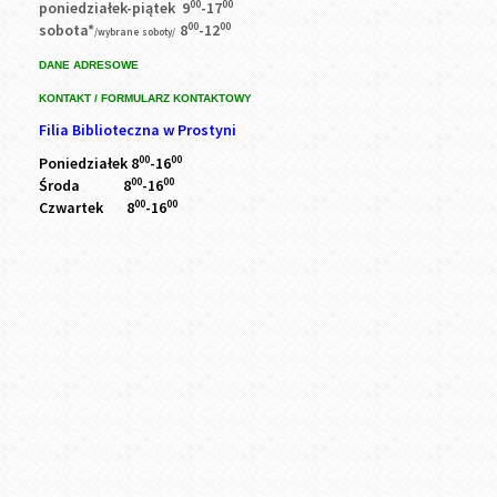
00
00
poniedziałek-piątek 9
-17
00
00
sobota*
8
-12
/wybrane soboty/
DANE ADRESOWE
KONTAKT / FORMULARZ KONTAKTOWY
Filia Biblioteczna w Prostyni
00
00
Poniedziałek 8
-16
00
00
Środa 8
-16
00
00
Czwartek 8
-16