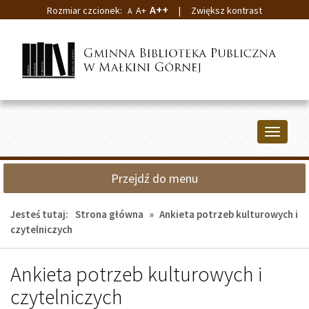
A++
Rozmiar czcionek:
A+
|
Zwiększ kontrast
A
Przejdź
Przejdź
do
do
głównej
wyszukiwarki
treści
Przełącz
nawigacj
Przejdź do menu
Jesteś tutaj:
Strona główna
»
Ankieta potrzeb kulturowych i
czytelniczych
Ankieta potrzeb kulturowych i
czytelniczych