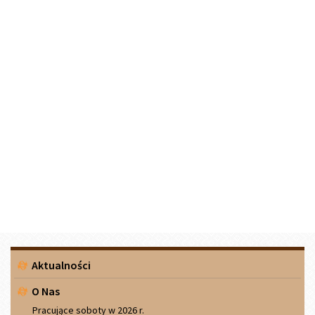
Menu
Aktualności
boczne
O Nas
Pracujące soboty w 2026 r.