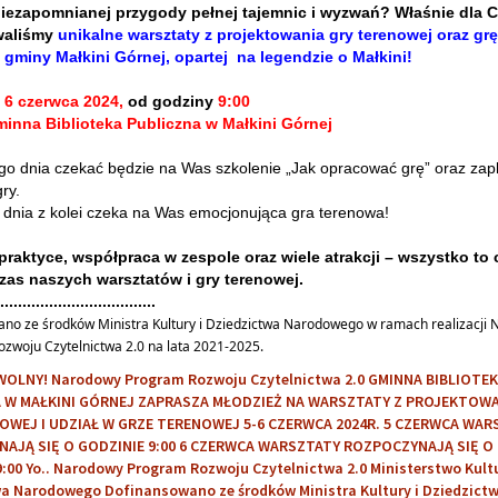
iezapomnianej przygody pełnej tajemnic i wyzwań? Właśnie dla C
waliśmy
unikalne warsztaty z projektowania gry terenowej oraz gr
e gminy Małkini Górnej, opartej na legendzie o Małkini!
i 6 czerwca 2024,
od godziny
9:00
inna Biblioteka Publiczna w Małkini Górnej
go dnia czekać będzie na Was szkolenie „Jak opracować grę” oraz za
ry.
 dnia z kolei czeka na Was emocjonująca gra terenowa!
raktyce, współpraca w zespole oraz wiele atrakcji – wszystko to 
as naszych warsztatów i gry terenowej.
...................................
no ze środków Ministra Kultury i Dziedzictwa Narodowego w ramach realizacji
zwoju Czytelnictwa 2.0 na lata 2021-2025.