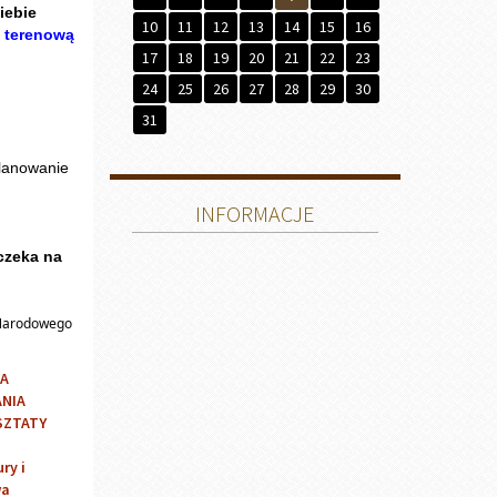
iebie
10
11
12
13
14
15
16
ę terenową
17
18
19
20
21
22
23
24
25
26
27
28
29
30
31
planowanie
INFORMACJE
czeka na
 Narodowego