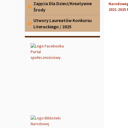
Zajęcia Dla Dzieci/Kreatywne
Środy
Utwory Laureatów Konkursu
Literackiego / 2025