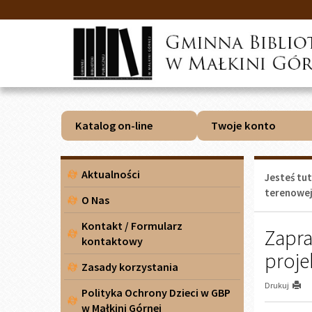
Przejdź
Przejdź
do
do
głównej
wyszukiwarki
treści
Katalog on-line
Twoje konto
Menu
Aktualności
Jesteś tut
boczne
terenowe
O Nas
Kontakt / Formularz
Zapra
kontaktowy
proje
Zasady korzystania
Drukuj
Polityka Ochrony Dzieci w GBP
w Małkini Górnej