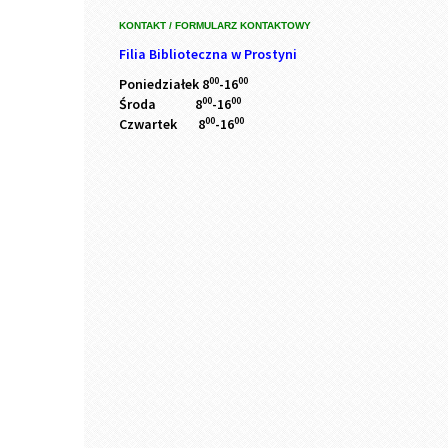
KONTAKT / FORMULARZ KONTAKTOWY
Filia Biblioteczna w Prostyni
00
00
Poniedziałek 8
-16
00
00
Środa 8
-16
00
00
Czwartek 8
-16