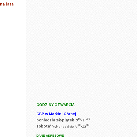
GODZINY OTWARCIA
GBP w Małkini Górnej
00
00
poniedziałek-piątek 9
-17
00
00
sobota*
8
-12
/wybrane soboty/
DANE ADRESOWE