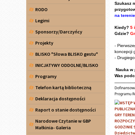
Szukasz n
RODO
przygoto
na tereni
Legimi
Kiedy?
5 
Sponsorzy/Darczyńcy
Gdzie?
Gm
Projekty
- Pierwsze
koncepcji g
BLISKO "Słowa BLISKO gestu"
- Drugiego
INICJATYWY ODDOLNE/BLISKO
Nauka w p
Programy
Was podcz
.................
Telefon kartą biblioteczną
Dofinansowa
Programu Ro
Deklaracja dostępności
Raport o stanie dostępności
Narodowe Czytanie w GBP
Małkinia- Galeria