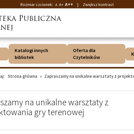
A++
Rozmiar czcionek:
A+
|
Zwiększ kontrast
A
Katalogi innych
Oferta dla
K
bibliotek
Czytelników
aj:
Strona główna
»
Zapraszamy na unikalne warsztaty z projekt
j
szamy na unikalne warsztaty z
ktowania gry terenowej