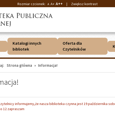
A++
Rozmiar czcionek:
A+
|
Zwiększ kontrast
A
Katalogi innych
Oferta dla
K
bibliotek
Czytelników
aj:
Strona główna
»
Informacja!
macja!