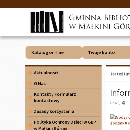
Przejdź
Przejdź
do
do
głównej
wyszukiwarki
treści
Katalog on-line
Twoje konto
Menu
Aktualności
Jesteś tut
boczne
O Nas
Infor
Kontakt / Formularz
kontaktowy
Drukuj
Zasady korzystania
Polityka Ochrony Dzieci w GBP
w Małkini Górnej