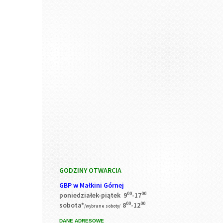
GODZINY OTWARCIA
GBP w Małkini Górnej
00
00
poniedziałek-piątek 9
-17
00
00
sobota*
8
-12
/wybrane soboty/
DANE ADRESOWE