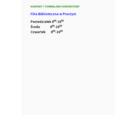
KONTAKT / FORMULARZ KONTAKTOWY
Filia Biblioteczna w Prostyni
00
00
Poniedziałek 8
-16
00
00
Środa 8
-16
00
00
Czwartek 8
-16