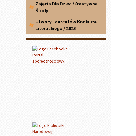
Zajęcia Dla Dzieci/Kreatywne
Środy
Utwory Laureatów Konkursu
Literackiego / 2025