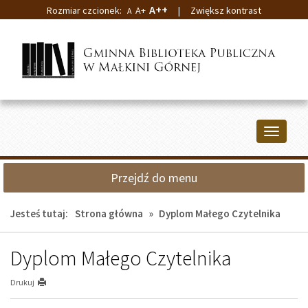
A++
Rozmiar czcionek:
A+
|
Zwiększ kontrast
A
Przejdź
Przejdź
do
do
głównej
wyszukiwarki
treści
Przełącz
nawigacj
Przejdź do menu
Jesteś tutaj:
Strona główna
»
Dyplom Małego Czytelnika
Dyplom Małego Czytelnika
Drukuj