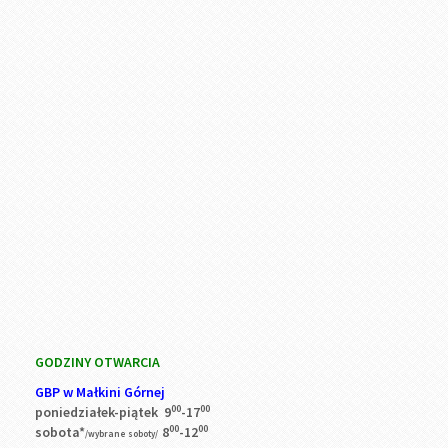
GODZINY OTWARCIA
GBP w Małkini Górnej
00
00
poniedziałek-piątek 9
-17
00
00
sobota*
8
-12
/wybrane soboty/