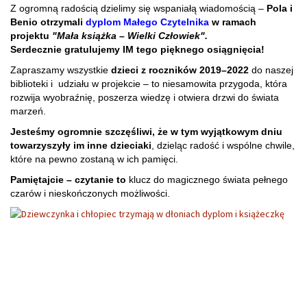
Z ogromną radością dzielimy się wspaniałą wiadomością –
Pola i
Benio otrzymali
dyplom Małego Czytelnika
w ramach
projektu
"Mała książka – Wielki Człowiek".
Serdecznie gratulujemy IM tego pięknego osiągnięcia!
Zapraszamy wszystkie
dzieci z roczników 2019–2022
do naszej
biblioteki i udziału w projekcie – to niesamowita przygoda, która
rozwija wyobraźnię, poszerza wiedzę i otwiera drzwi do świata
marzeń.
Jesteśmy ogromnie szczęśliwi, że w tym wyjątkowym dniu
towarzyszyły im inne dzieciaki
, dzieląc radość i wspólne chwile,
które na pewno zostaną w ich pamięci.
Pamiętajcie – czytanie to
klucz do magicznego świata pełnego
czarów i nieskończonych możliwości.