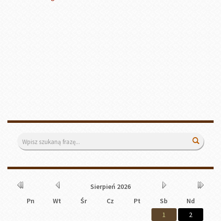
Wyszukiwarka
Wyszuk
Kalendarium
Rok
Miesiąc
Miesiąc
Rok
Sierpień
2026
wcześniej
wcześniej
później
później
Pn
Wt
Śr
Cz
Pt
Sb
Nd
1
2