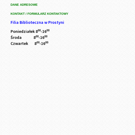
DANE ADRESOWE
KONTAKT / FORMULARZ KONTAKTOWY
Filia Biblioteczna w Prostyni
00
00
Poniedziałek 8
-16
00
00
Środa 8
-16
00
00
Czwartek 8
-16