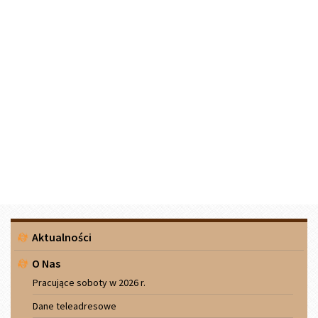
Menu
Aktualności
boczne
O Nas
Pracujące soboty w 2026 r.
Dane teleadresowe