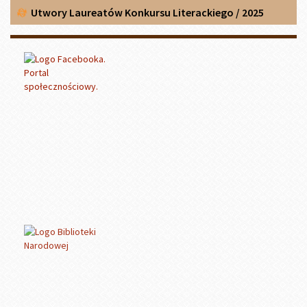
Utwory Laureatów Konkursu Literackiego / 2025