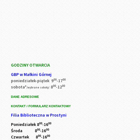
GODZINY OTWARCIA
GBP w Małkini Górnej
00
00
poniedziałek-piątek 9
-17
00
00
sobota*
8
-12
/wybrane soboty/
DANE ADRESOWE
KONTAKT / FORMULARZ KONTAKTOWY
Filia Biblioteczna w Prostyni
00
00
Poniedziałek 8
-16
00
00
Środa 8
-16
00
00
Czwartek 8
-16