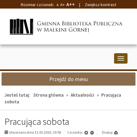
A++
Rozmiar czcionek:
A+
|
Zwiększ kontrast
A
Przejdź
Przejdź
do
do
głównej
wyszukiwarki
treści
Przełącz
nawigacj
Przejdź do menu
Jesteś tutaj:
Strona główna
»
Aktualności
»
Pracująca
sobota
Pracująca sobota
Utworzono dnia 31.03.2026, 19:58
Czcionka:
Drukuj